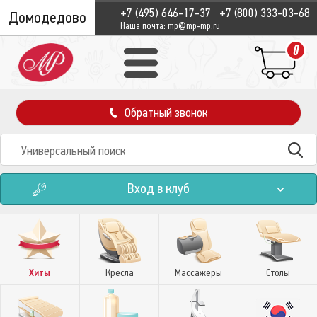
+7 (495) 646-17-37
+7 (800) 333-03-68
Домодедово
Наша почта:
mp@mp-mp.ru
0
Обратный звонок
Вход в клуб
Хиты
Кресла
Массажеры
Столы