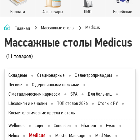
Кровати
Аксессуары
ПМО
Корейские
Medicus
Массажные столы
Главная
Массажные столы Medicus
(11 товаров)
Складные
●
Стационарные
●
С электроприводом
●
Легкие
●
С деревянными ножками
●
С металлическим каркасом
●
SPA
●
Для больниц
●
Шезлонги и качалки
●
ТОП столов 2026
●
Столы с РУ
●
Косметологические кресла и столы
Wellness
●
Lojer
●
Conselieri
●
Gharieni
●
Fysio
●
Medicus
Heliox
●
●
Master Massage
●
Med Mos
●