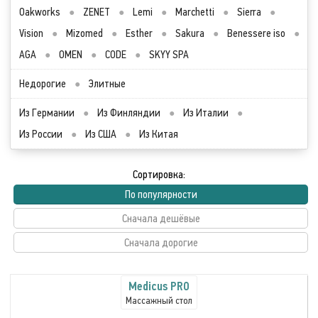
Oakworks
●
ZENET
●
Lemi
●
Marchetti
●
Sierra
●
Vision
●
Mizomed
●
Esther
●
Sakura
●
Benessere iso
●
AGA
●
OMEN
●
CODE
●
SKYY SPA
Недорогие
●
Элитные
Из Германии
●
Из Финляндии
●
Из Италии
●
Из России
●
Из США
●
Из Китая
Сортировка:
По популярности
Сначала дешёвые
Сначала дорогие
Medicus PRO
Массажный стол