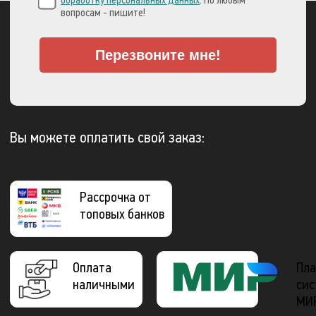
обработку персональных данных
. По любым
вопросам - пишите!
Перезвоните мне!
Вы можете оплатить свой заказ:
Рассрочка от
топовых банков
Оплата
Пла
наличными
сис
МИ