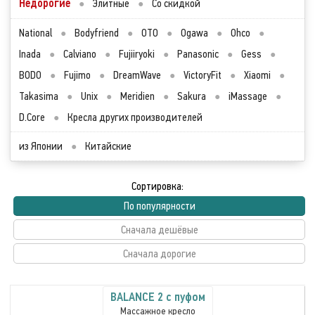
Недорогие
●
Элитные
●
Со скидкой
National
●
Bodyfriend
●
OTO
●
Ogawa
●
Ohco
●
Inada
●
Calviano
●
Fujiiryoki
●
Panasonic
●
Gess
●
BODO
●
Fujimo
●
DreamWave
●
VictoryFit
●
Xiaomi
●
Takasima
●
Unix
●
Meridien
●
Sakura
●
iMassage
●
D.Core
●
Кресла других производителей
из Японии
●
Китайские
Сортировка:
По популярности
Сначала дешёвые
Сначала дорогие
BALANCE 2 с пуфом
Массажное кресло