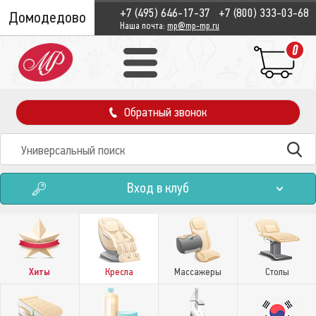
+7 (495) 646-17-37
+7 (800) 333-03-68
Домодедово
Наша почта:
mp@mp-mp.ru
0
Обратный звонок
Вход в клуб
Хиты
Кресла
Массажеры
Столы