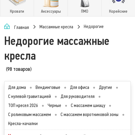
Кровати
Аксессуары
ПМО
Корейские
Недорогие
Массажные кресла
Главная
Недорогие массажные
кресла
(98 товаров)
Для дома
●
Вендинговые
●
Для офиса
●
Другие
●
С нулевой гравитацией
●
Для руководителя
●
ТОП кресел 2026
●
Черные
●
С массажем шиацу
●
С роликовым массажем
●
С массажем воротниковой зоны
●
Кресла-качалки