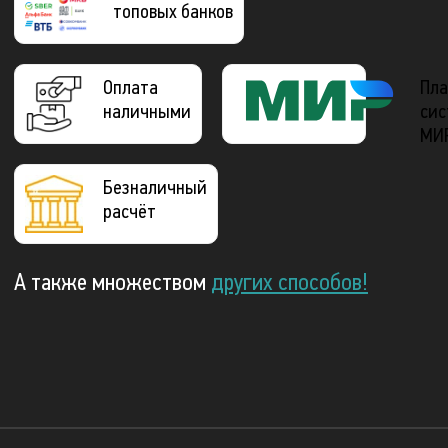
топовых банков
Оплата
Пла
наличными
сис
МИ
Безналичный
расчёт
А также множеством
других способов!