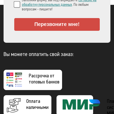
обработку персональных данных
. По любым
вопросам - пишите!
Перезвоните мне!
Вы можете оплатить свой заказ:
Рассрочка от
топовых банков
Оплата
Пла
наличными
сис
МИ