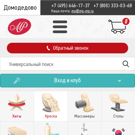
+7 (495) 646-17-37
+7 (800) 333-03-68
Домодедово
Наша почта:
mp@mp-mp.ru
0
Обратный звонок
Вход в клуб
Хиты
Кресла
Массажеры
Столы