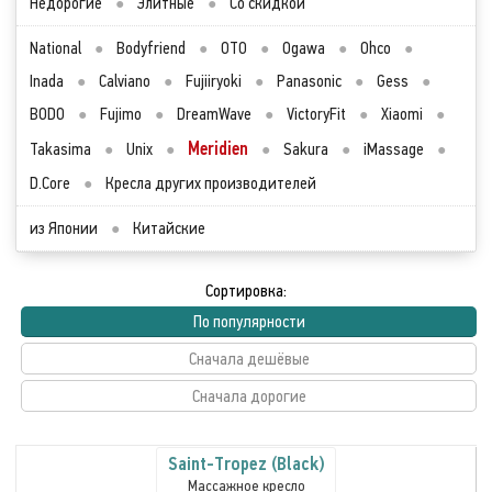
Недорогие
●
Элитные
●
Со скидкой
National
●
Bodyfriend
●
OTO
●
Ogawa
●
Ohco
●
Inada
●
Calviano
●
Fujiiryoki
●
Panasonic
●
Gess
●
BODO
●
Fujimo
●
DreamWave
●
VictoryFit
●
Xiaomi
●
Meridien
Takasima
●
Unix
●
●
Sakura
●
iMassage
●
D.Core
●
Кресла других производителей
из Японии
●
Китайские
Сортировка:
По популярности
Сначала дешёвые
Сначала дорогие
Saint-Tropez (Black)
Массажное кресло