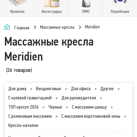
Кровати
Аксессуары
ПМО
Корейские
Meridien
Массажные кресла
Главная
Массажные кресла
Meridien
(26 товаров)
Для дома
●
Вендинговые
●
Для офиса
●
Другие
●
С нулевой гравитацией
●
Для руководителя
●
ТОП кресел 2026
●
Черные
●
С массажем шиацу
●
С роликовым массажем
●
С массажем воротниковой зоны
●
Кресла-качалки