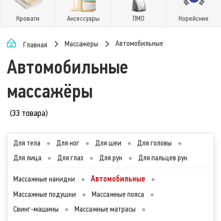
Кровати
Аксессуары
ПМО
Корейские
Автомобильные
Массажеры
Главная
Автомобильные
массажёры
(33 товара)
Для тела
●
Для ног
●
Для шеи
●
Для головы
●
Для лица
●
Для глаз
●
Для рук
●
Для пальцев рук
Автомобильные
Массажные накидки
●
●
Массажные подушки
●
Массажные пояса
●
Свинг-машины
●
Массажные матрасы
●