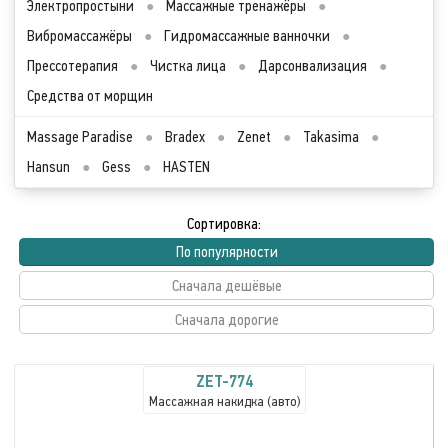
Электропростыни
●
Массажные тренажёры
●
Вибромассажёры
●
Гидромассажные ванночки
●
Прессотерапия
●
Чистка лица
●
Дарсонвализация
●
Средства от морщин
Massage Paradise
●
Bradex
●
Zenet
●
Takasima
●
Hansun
●
Gess
●
HASTEN
Сортировка:
По популярности
Сначала дешёвые
Сначала дорогие
ZET-774
Массажная накидка (авто)