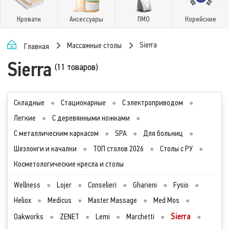
Кровати
Аксессуары
ПМО
Корейские
Sierra
Массажные столы
Главная
Sierra
(11 товаров)
Складные
●
Стационарные
●
С электроприводом
●
Легкие
●
С деревянными ножками
●
С металлическим каркасом
●
SPA
●
Для больниц
●
Шезлонги и качалки
●
ТОП столов 2026
●
Столы с РУ
●
Косметологические кресла и столы
Wellness
●
Lojer
●
Conselieri
●
Gharieni
●
Fysio
●
Heliox
●
Medicus
●
Master Massage
●
Med Mos
●
Sierra
Oakworks
●
ZENET
●
Lemi
●
Marchetti
●
●