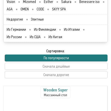
Vision
●
Mizomed
●
Esther
●
Sakura
●
Benessere iso
●
AGA
●
OMEN
●
CODE
●
SKYY SPA
Недорогие
●
Элитные
Из Германии
●
Из Финляндии
●
Из Италии
●
Из России
●
Из США
●
Из Китая
Сортировка:
По популярности
Сначала дешёвые
Сначала дорогие
Wooden Super
Массажный стол