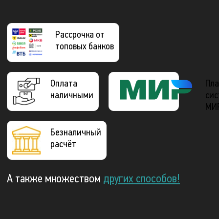
Рассрочка от
топовых банков
Оплата
Пла
наличными
сис
МИ
Безналичный
расчёт
А также множеством
других способов!